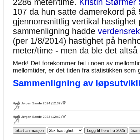
2286 meter/time.
Kristin Størmer 
107 da hun satte damerekord på 
gjennomsnittlig vertikal hastighet
sammenligning hadde
verdensrek
(per 1/8/2014) hastighet på henh
meter/time - men da ble det altså
Merk! Det forekommer feil i noen av mellomtiden
mellomtider, er det tiden fra statistikken som g
Sammenligning av løpsutvikli
Hans Jørgen Sande 2024 (12:37)
Hans Jørgen Sande 2023 (12:42)
Start animasjon
Legg til flere fra 2025
Samm