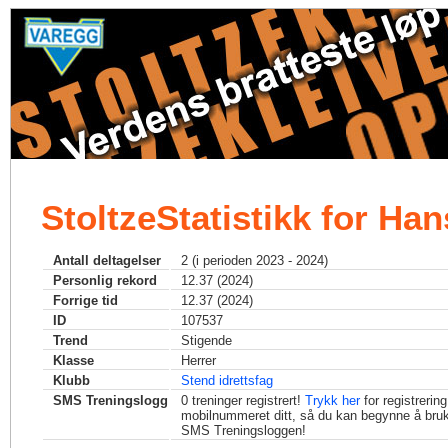
StoltzeStatistikk for Ha
Antall deltagelser
2 (i perioden 2023 - 2024)
Personlig rekord
12.37 (2024)
Forrige tid
12.37 (2024)
ID
107537
Trend
Stigende
Klasse
Herrer
Klubb
Stend idrettsfag
SMS Treningslogg
0
treninger registrert!
Trykk her
for registrerin
mobilnummeret ditt, så du kan begynne å bru
SMS Treningsloggen!