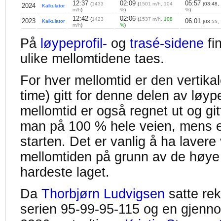
12:37
02:09
05:57
(
1433
(
1501 m/h, 104
(03:48,
2024
Kalkulator
m/h
)
%
)
%
)
12:42
02:06
(
1423
(
1537 m/h,
108
2023
06:01
Kalkulator
(03:55,
m/h
)
%
)
På
løypeprofil-
og
trasé-sidene
fi
ulike mellomtidene taes.
For hver mellomtid er den vertikal
time) gitt for denne delen av løyp
mellomtid er også regnet ut og gitt
man på 100 % hele veien, mens en
starten. Det er vanlig å ha lavere 
mellomtiden på grunn av de høye
hardeste laget.
Da
Thorbjørn Ludvigsen
satte re
serien 95-99-95-115 og en gjennom