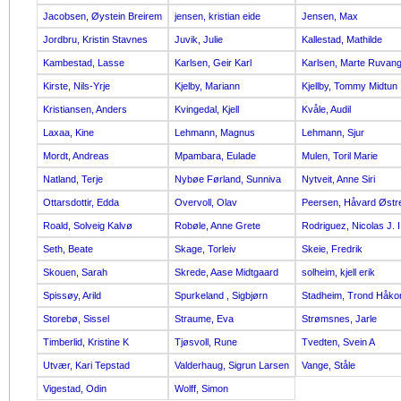
Jacobsen, Øystein Breirem
jensen, kristian eide
Jensen, Max
Jordbru, Kristin Stavnes
Juvik, Julie
Kallestad, Mathilde
Kambestad, Lasse
Karlsen, Geir Karl
Karlsen, Marte Ruvan
Kirste, Nils-Yrje
Kjelby, Mariann
Kjellby, Tommy Midtun
Kristiansen, Anders
Kvingedal, Kjell
Kvåle, Audil
Laxaa, Kine
Lehmann, Magnus
Lehmann, Sjur
Mordt, Andreas
Mpambara, Eulade
Mulen, Toril Marie
Natland, Terje
Nybøe Førland, Sunniva
Nytveit, Anne Siri
Ottarsdottir, Edda
Overvoll, Olav
Peersen, Håvard Øst
Roald, Solveig Kalvø
Robøle, Anne Grete
Rodriguez, Nicolas J. I
Seth, Beate
Skage, Torleiv
Skeie, Fredrik
Skouen, Sarah
Skrede, Aase Midtgaard
solheim, kjell erik
Spissøy, Arild
Spurkeland , Sigbjørn
Stadheim, Trond Håko
Storebø, Sissel
Straume, Eva
Strømsnes, Jarle
Timberlid, Kristine K
Tjøsvoll, Rune
Tvedten, Svein A
Utvær, Kari Tepstad
Valderhaug, Sigrun Larsen
Vange, Ståle
Vigestad, Odin
Wolff, Simon