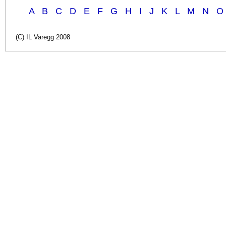
A
B
C
D
E
F
G
H
I
J
K
L
M
N
O
(C) IL Varegg 2008