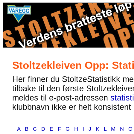
Stoltzekleiven Opp: Stati
Her finner du StoltzeStatistikk med
tilbake til den første Stoltzekleiv
meldes til e-post-adressen
statis
klubbnavn ikke er helt konsistent i
A
B
C
D
E
F
G
H
I
J
K
L
M
N
O