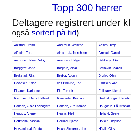
Topp 300 herrer
Deltagere registrert under 
også
sortert på tid
)
Aalstad, Trond
Aarethun, Wenche
Aasen, Terje
Alfheim, Tore
Alme, Laila Nordheim
Almhjell, Daniel
Antonsen, Nina Vadøy
Arianson, Helga
Bakkebø, Ole
Berggraf, Jarle
Bergtun, Vidar
Botnevik, Isabell
Brokstad, Rita
Bruflot, Audun
Bruflot, Olav
Davidsen, Stian
des Bouvrie, Kari
Eidissen, Are
Flaatten, Karianne
Flo, Torgeir
Follesøy, Kjersti
Garmann, Marte Helland
Gjengedal, Kristian
Guddal, Ingrid Heradst
Hansen, Gisle Losnegard
Hansen, Gro Kampp
Haugetun, Pål Kristian
Heggøy, Anette
Hegna, Kjell
Helland, Beate
Hoffmann, bastian
Hollund, Bjarne
Holsen, Ingeline
Hovlandsdal, Frode
Huun, Sigbjørn John
Håvik, Olav